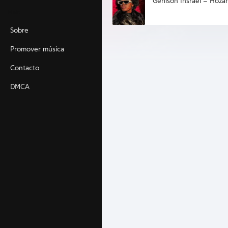
Gerilson Insrael – Hoza
Main
Sobre
Promover música
Contacto
DMCA