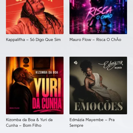
Kappalifha – Só Digo Que Sim
Mauro Flow – Risca O ChÃo
Kizomba da Boa & Yuri da
Edmázia Mayembe – Pra
Cunha – Bom Filho
Sempre