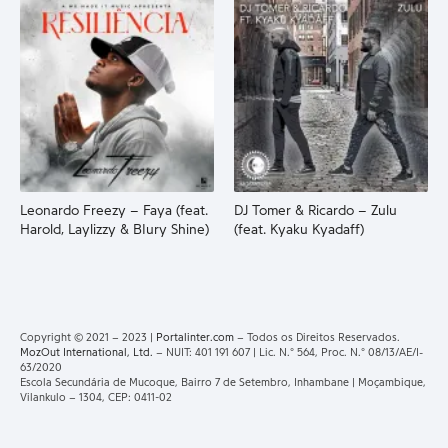
Leonardo Freezy – Faya (feat.
DJ Tomer & Ricardo – Zulu
Harold, Laylizzy & BIury Shine)
(feat. Kyaku Kyadaff)
Copyright © 2021 – 2023 |
Portalinter.com
– Todos os Direitos Reservados.
MozOut International, Ltd.
– NUIT: 401 191 607 | Lic. N.° 564, Proc. N.° 08/13/AE/I-
63/2020
Escola Secundária de Mucoque, Bairro 7 de Setembro, Inhambane | Moçambique,
Vilankulo – 1304, CEP: 0411-02