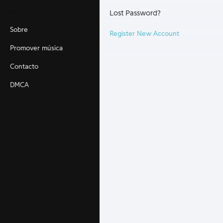
Main
Lost Password?
Sobre
Register New Account
Promover música
Contacto
DMCA