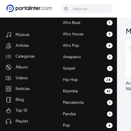
Afro Beat
7
Discover music
M
Afro House
3
Músicas
Artistas
Afro Pop
4
Categorias
Amapiano
1
Álbuns
Gospel
1
Vídeos
Hip Hop
24
An
Nã
Notícias
Kizomba
47
Blog
Marrabenta
1
Top 10
Pandza
1
Playlist
Pop
4