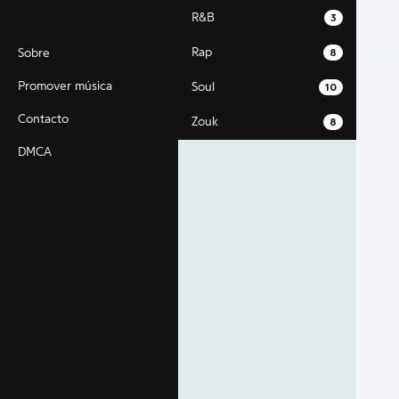
R&B
3
Main
Rap
Sobre
8
Promover música
Soul
10
Contacto
Zouk
8
DMCA