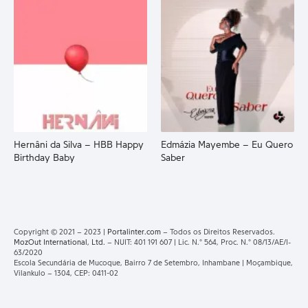
Hernâni da Silva – HBB Happy
Edmázia Mayembe – Eu Quero
Birthday Baby
Saber
Copyright © 2021 – 2023 |
Portalinter.com
– Todos os Direitos Reservados.
MozOut International, Ltd.
– NUIT: 401 191 607 | Lic. N.° 564, Proc. N.° 08/13/AE/I-
63/2020
Escola Secundária de Mucoque, Bairro 7 de Setembro, Inhambane | Moçambique,
Vilankulo – 1304, CEP: 0411-02