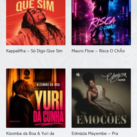
Kappalifha – Só Digo Que Sim
Mauro Flow – Risca O ChÃo
Kizomba da Boa & Yuri da
Edmázia Mayembe – Pra