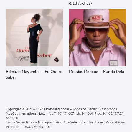
& DJ Ardiles)
Edmázia Mayembe – Eu Quero
Messias Maricoa – Bunda Dela
Saber
Copyright © 2021 – 2023 |
Portalinter.com
– Todos os Direitos Reservados.
MozOut International, Ltd.
– NUIT: 401 191 607 | Lic. N.° 564, Proc. N.° 08/13/AE/I-
63/2020
Escola Secundária de Mucoque, Bairro 7 de Setembro, Inhambane | Moçambique,
Vilankulo – 1304, CEP: 0411-02