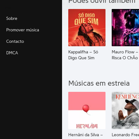
Podes ouvir também
Main
Sobre
Promover música
Contacto
Kappalifha – Só
Mauro Flow –
DMCA
Digo Que Sim
Risca O ChÃo
Músicas em estreia
Hernâni da Silva –
Leonardo Fre