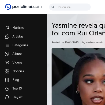
Discover music
Yasmine revela qu
Músicas
foi com Rui Orla
Artistas
Posted on
21/06/2023
by
roldaomucuho
Categorias
Álbuns
Vídeos
Notícias
Blog
Top 10
Playlist