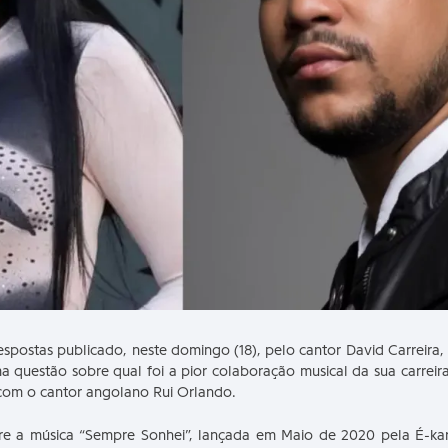
postas publicado, neste domingo (18), pelo cantor David Carreira, n
 questão sobre qual foi a pior colaboração musical da sua carreir
 com o cantor angolano Rui Orlando.
e a música “Sempre Sonhei”, lançada em Maio de 2020 pela É-kar