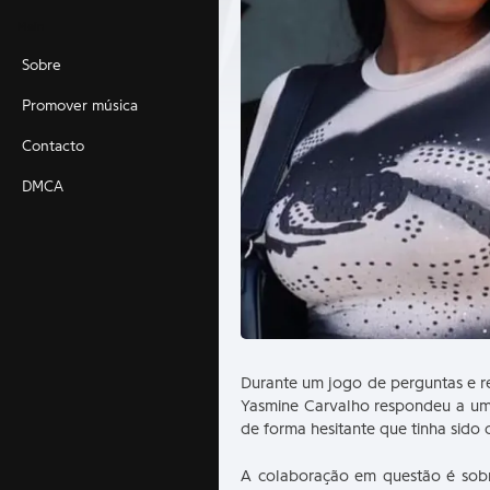
Main
Sobre
Promover música
Contacto
DMCA
Durante um jogo de perguntas e res
Yasmine Carvalho respondeu a uma
de forma hesitante que tinha sido
A colaboração em questão é sobr