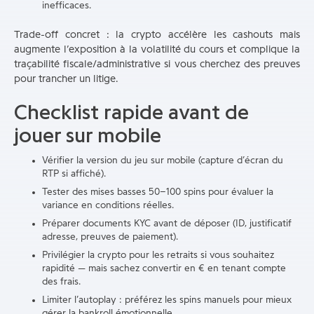
inefficaces.
Trade-off concret : la crypto accélère les cashouts mais
augmente l’exposition à la volatilité du cours et complique la
traçabilité fiscale/administrative si vous cherchez des preuves
pour trancher un litige.
Checklist rapide avant de
jouer sur mobile
Vérifier la version du jeu sur mobile (capture d’écran du
RTP si affiché).
Tester des mises basses 50–100 spins pour évaluer la
variance en conditions réelles.
Préparer documents KYC avant de déposer (ID, justificatif
adresse, preuves de paiement).
Privilégier la crypto pour les retraits si vous souhaitez
rapidité — mais sachez convertir en € en tenant compte
des frais.
Limiter l’autoplay : préférez les spins manuels pour mieux
gérer la bankroll émotionnelle.