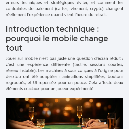
erreurs techniques et stratégiques éviter, et comment les
contraintes de paiement (cartes, virement, crypto) changent
réellement l’expérience quand vient l’heure du retrait.
Introduction technique :
pourquoi le mobile change
tout
Jouer sur mobile n’est pas juste une question d’écran réduit :
c’est une expérience différente (tactile, sessions courtes,
réseau instable). Les machines à sous conçues à l’origine pour
desktop ont été adaptées : animations simplifiées, boutons
regroupés, et UI repensée pour un pouce. Cela affecte deux
éléments cruciaux pour un joueur expérimenté :