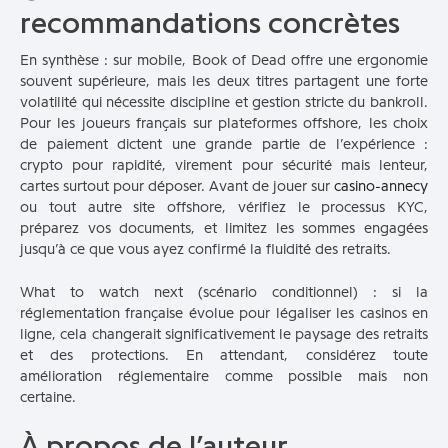
recommandations concrètes
En synthèse : sur mobile, Book of Dead offre une ergonomie
souvent supérieure, mais les deux titres partagent une forte
volatilité qui nécessite discipline et gestion stricte du bankroll.
Pour les joueurs français sur plateformes offshore, les choix
de paiement dictent une grande partie de l’expérience :
crypto pour rapidité, virement pour sécurité mais lenteur,
cartes surtout pour déposer. Avant de jouer sur
casino-annecy
ou tout autre site offshore, vérifiez le processus KYC,
préparez vos documents, et limitez les sommes engagées
jusqu’à ce que vous ayez confirmé la fluidité des retraits.
What to watch next (scénario conditionnel) : si la
réglementation française évolue pour légaliser les casinos en
ligne, cela changerait significativement le paysage des retraits
et des protections. En attendant, considérez toute
amélioration réglementaire comme possible mais non
certaine.
À propos de l’auteur