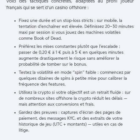
Voici des tactiques concrètes, adaptées au profil joueur
français qui se sert d’un casino offshore :
Fixez une durée et un stop-loss stricts : sur mobile, la
tentation d’enchaîner est élevée. Définissez 20–30 minutes
maxi par session si vous jouez des machines volatiles
comme Book of Dead.
Préférez les mises constantes plutôt que l’escalade :
passer de 0,20 € à 1 € puis à 5 € en quelques minutes
augmente drastiquement le risque sans améliorer la
probabilité de tomber sur le bonus.
Testez la volatilité en mode “spin” faible : commencez par
quelques dizaines de spins à petite mise pour calibrer la
fréquence des features.
Utilisez la crypto si votre objectif est un retrait fluide : sur
de nombreux sites offshore la crypto réduit les délais —
mais attention aux conversions et frais.
Gardez des preuves : captures d’écran des pages de
paiement, des messages KYC, et des extraits de votre
historique de jeu (UTC + montants) — utiles en cas de
litige.