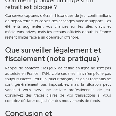
Comment prouver un litige si un
retrait est bloqué ?
Conservez captures d’écran, historiques de jeu, confirmations
de dépôt/retrait, et copies des échanges avec le support. Ces
éléments augmentent vos chances sur les sites d’avis et
médiateurs privés, mais les recours officiels depuis la France
restent limités face à un opérateur offshore.
Que surveiller légalement et
fiscalement (note pratique)
Rappel de contexte : les jeux de casino en ligne ne sont pas
autorisés en France ; l’ANJ cible ces sites mais n’empêche pas
toujours l’accès. Pour un joueur français, les gains récréatifs ne
sont généralement pas imposables, mais la situation peut
varier si vous avez une activité professionnelle de jeu.
Conservez des traces claires de vos transactions si vous
comptez déclarer ou justifier des mouvements de fonds.
Conclusion et