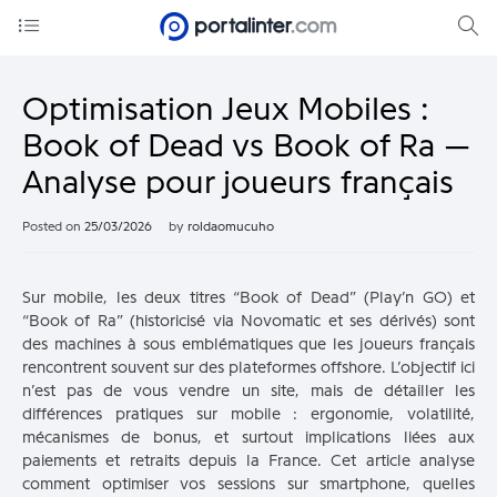
Optimisation Jeux Mobiles :
Book of Dead vs Book of Ra —
Analyse pour joueurs français
Posted on
25/03/2026
by
roldaomucuho
Sur mobile, les deux titres “Book of Dead” (Play’n GO) et
“Book of Ra” (historicisé via Novomatic et ses dérivés) sont
des machines à sous emblématiques que les joueurs français
rencontrent souvent sur des plateformes offshore. L’objectif ici
n’est pas de vous vendre un site, mais de détailler les
différences pratiques sur mobile : ergonomie, volatilité,
mécanismes de bonus, et surtout implications liées aux
paiements et retraits depuis la France. Cet article analyse
comment optimiser vos sessions sur smartphone, quelles