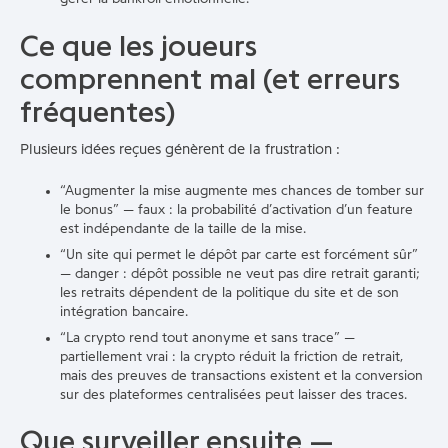
Ce que les joueurs
comprennent mal (et erreurs
fréquentes)
Plusieurs idées reçues génèrent de la frustration :
“Augmenter la mise augmente mes chances de tomber sur
le bonus” — faux : la probabilité d’activation d’un feature
est indépendante de la taille de la mise.
“Un site qui permet le dépôt par carte est forcément sûr”
— danger : dépôt possible ne veut pas dire retrait garanti;
les retraits dépendent de la politique du site et de son
intégration bancaire.
“La crypto rend tout anonyme et sans trace” —
partiellement vrai : la crypto réduit la friction de retrait,
mais des preuves de transactions existent et la conversion
sur des plateformes centralisées peut laisser des traces.
Que surveiller ensuite —