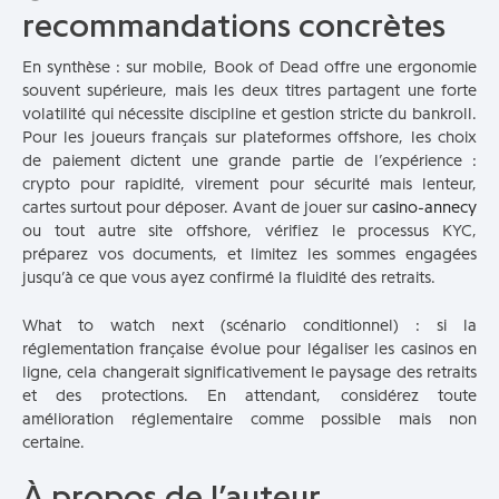
recommandations concrètes
En synthèse : sur mobile, Book of Dead offre une ergonomie
souvent supérieure, mais les deux titres partagent une forte
volatilité qui nécessite discipline et gestion stricte du bankroll.
Pour les joueurs français sur plateformes offshore, les choix
de paiement dictent une grande partie de l’expérience :
crypto pour rapidité, virement pour sécurité mais lenteur,
cartes surtout pour déposer. Avant de jouer sur
casino-annecy
ou tout autre site offshore, vérifiez le processus KYC,
préparez vos documents, et limitez les sommes engagées
jusqu’à ce que vous ayez confirmé la fluidité des retraits.
What to watch next (scénario conditionnel) : si la
réglementation française évolue pour légaliser les casinos en
ligne, cela changerait significativement le paysage des retraits
et des protections. En attendant, considérez toute
amélioration réglementaire comme possible mais non
certaine.
À propos de l’auteur