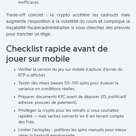
inefficaces.
Trade-off concret : la crypto accélère les cashouts mais
augmente l’exposition à la volatilité du cours et complique la
traçabilité fiscale/administrative si vous cherchez des preuves
pour trancher un litige.
Checklist rapide avant de
jouer sur mobile
Vérifier la version du jeu sur mobile (capture d’écran du
RTP si affiché).
Tester des mises basses 50–100 spins pour évaluer la
variance en conditions réelles.
Préparer documents KYC avant de déposer (ID, justificatif
adresse, preuves de paiement).
Privilégier la crypto pour les retraits si vous souhaitez
rapidité — mais sachez convertir en € en tenant compte
des frais.
Limiter l’autoplay : préférez les spins manuels pour mieux
gérer la bankroll émotionnelle.