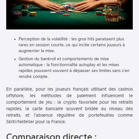
Perception de la volatilité : les gros hits paraissent plus
rares en session courte, ce qui incite certains joueurs à
augmenter la mise.
Gestion du bankroll et comportements de mise
automatique : la fonctionnalité autoplay et les mises
rapides poussent souvent à dépasser ses limites sans s’en
rendre compte.
En parallèle, pour les joueurs français utilisant des casinos
offshore, les méthodes de paiement influencent le
comportement de jeu : la crypto favorisée pour les retraits
rapides, la carte bancaire souvent bridée au niveau des
retraits, et l’absence régulière de portefeuilles comme
Skrill/Neteller pour la France.
Comparaison directe :