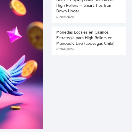
Dealer Tipping Guide for Aussie
High Rollers — Smart Tips from
Down Under
01/04/2026
Monedas Locales en Casinos:
Estrategia para High Rollers en
Monopoly Live (Leovegas Chile)
01/04/2026