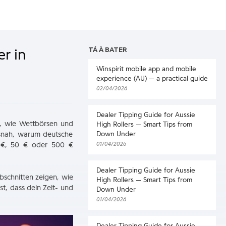
TÁ À BATER
r in
Winspirit mobile app and mobile
experience (AU) — a practical guide
02/04/2026
Dealer Tipping Guide for Aussie
s, wie Wettbörsen und
High Rollers — Smart Tips from
isnah, warum deutsche
Down Under
0 €, 50 € oder 500 €
01/04/2026
Dealer Tipping Guide for Aussie
Abschnitten zeigen, wie
High Rollers — Smart Tips from
t, dass dein Zeit- und
Down Under
01/04/2026