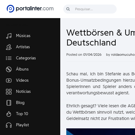
Discover music
Wettbörsen & Um
Músicas
Deutschland
Artistas
Posted on
01/04/2026
by
roldaomucuho
Categorias
Álbuns
Schau mal, ich bin Stefanie aus 
Bonus-Umsatzbedingungen hierzula
Vídeos
Spielerinnen und Spieler ander
Notícias
verantwortungsbewusst agierst.
Blog
Ehrlich gesagt? Viele lesen die AGB
du Wettbörsen sinnvoll nutzt, welc
Top 10
Geldeinsatz nicht zur Frustration wi
Playlist