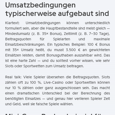
Umsatzbedingungen
typischerweise aufgebaut sind
Klartext: Umsatzbedingungen können unterschiedlich
formuliert sein, aber die Hauptbestandteile sind meist gleich —
Mindestumsatz (z. B. 35x Bonus), Zeitlimit (z. B. 7–30 Tage),
Beitragsquoten für Spielarten und maximale
Einsatzbeschränkungen. Ein typisches Beispiel: 100 € Bonus
mit 35x Umsatz heißt, du musst 3.500 € an gewichteten
Einsätzen leisten, damit Bonusguthaben auszahlbar wird. Das
ist eine harte Zahl — und du solltest vorher wissen, wie sehr
Slots oder Sportwetten zum Umsatz beitragen.
Real talk: Viele Spieler übersehen die Beitragsquoten. Slots
zählen oft zu 100 %, Live-Casino oder Sportwetten können
nur 10 % zählen oder ganz ausgeschlossen sein. Das macht
einen dramatischen Unterschied bei der Berechnung des
benötigten Einsatzes — und genau hier verlieren Spieler Zeit
und Geld, weil sie falsche Spiele wählen.