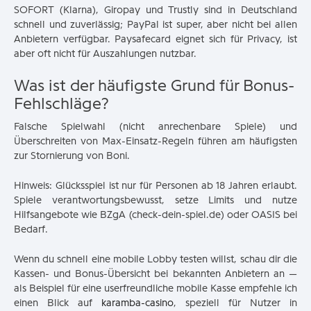
SOFORT (Klarna), Giropay und Trustly sind in Deutschland
schnell und zuverlässig; PayPal ist super, aber nicht bei allen
Anbietern verfügbar. Paysafecard eignet sich für Privacy, ist
aber oft nicht für Auszahlungen nutzbar.
Was ist der häufigste Grund für Bonus-
Fehlschläge?
Falsche Spielwahl (nicht anrechenbare Spiele) und
Überschreiten von Max-Einsatz-Regeln führen am häufigsten
zur Stornierung von Boni.
Hinweis: Glücksspiel ist nur für Personen ab 18 Jahren erlaubt.
Spiele verantwortungsbewusst, setze Limits und nutze
Hilfsangebote wie BZgA (check-dein-spiel.de) oder OASIS bei
Bedarf.
Wenn du schnell eine mobile Lobby testen willst, schau dir die
Kassen- und Bonus-Übersicht bei bekannten Anbietern an —
als Beispiel für eine userfreundliche mobile Kasse empfehle ich
einen Blick auf
karamba-casino
, speziell für Nutzer in