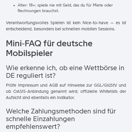
Alter: 18+; spiele nie mit Geld, das du für Miete oder
Rechnungen brauchst.
Verantwortungsvolles Spielen ist kein Nice-to-have — es ist
entscheidend, besonders bei schnellen mobilen Sessions.
Mini‑FAQ für deutsche
Mobilspieler
Wie erkenne ich, ob eine Wettbörse in
DE reguliert ist?
Prüfe Impressum und AGB auf Hinweise zur GGL/GlüStV und
ob OASIS-Anbindung genannt wird; offizielle Whitelists der
Aufsicht sind ebenfalls ein Indikator.
Welche Zahlungsmethoden sind für
schnelle Einzahlungen
empfehlenswert?