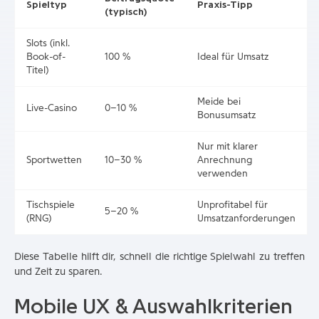
Spieltyp
Praxis-Tipp
(typisch)
Slots (inkl.
Book-of-
100 %
Ideal für Umsatz
Titel)
Meide bei
Live-Casino
0–10 %
Bonusumsatz
Nur mit klarer
Sportwetten
10–30 %
Anrechnung
verwenden
Tischspiele
Unprofitabel für
5–20 %
(RNG)
Umsatzanforderungen
Diese Tabelle hilft dir, schnell die richtige Spielwahl zu treffen
und Zeit zu sparen.
Mobile UX & Auswahlkriterien