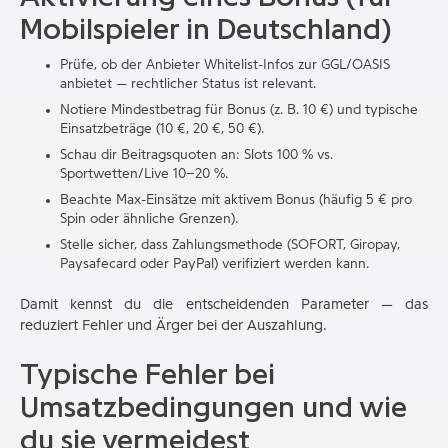
Mobilspieler in Deutschland)
Prüfe, ob der Anbieter Whitelist-Infos zur GGL/OASIS
anbietet — rechtlicher Status ist relevant.
Notiere Mindestbetrag für Bonus (z. B. 10 €) und typische
Einsatzbeträge (10 €, 20 €, 50 €).
Schau dir Beitragsquoten an: Slots 100 % vs.
Sportwetten/Live 10–20 %.
Beachte Max-Einsätze mit aktivem Bonus (häufig 5 € pro
Spin oder ähnliche Grenzen).
Stelle sicher, dass Zahlungsmethode (SOFORT, Giropay,
Paysafecard oder PayPal) verifiziert werden kann.
Damit kennst du die entscheidenden Parameter — das
reduziert Fehler und Ärger bei der Auszahlung.
Typische Fehler bei
Umsatzbedingungen und wie
du sie vermeidest