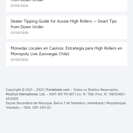
01/04/2026
Dealer Tipping Guide for Aussie High Rollers — Smart Tips
from Down Under
01/04/2026
Monedas Locales en Casinos: Estrategia para High Rollers en
Monopoly Live (Leovegas Chile)
01/04/2026
Copyright © 2021 – 2023 |
Portalinter.com
– Todos os Direitos Reservados.
MozOut International, Ltd.
– NUIT: 401 191 607 | Lic. N.° 564, Proc. N.° 08/13/AE/I-
63/2020
Escola Secundária de Mucoque, Bairro 7 de Setembro, Inhambane | Moçambique,
Vilankulo – 1304, CEP: 0411-02