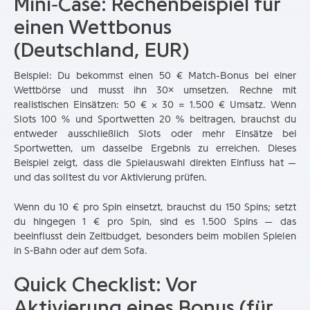
Mini‑Case: Rechenbeispiel für
einen Wettbonus
(Deutschland, EUR)
Beispiel: Du bekommst einen 50 € Match-Bonus bei einer
Wettbörse und musst ihn 30x umsetzen. Rechne mit
realistischen Einsätzen: 50 € × 30 = 1.500 € Umsatz. Wenn
Slots 100 % und Sportwetten 20 % beitragen, brauchst du
entweder ausschließlich Slots oder mehr Einsätze bei
Sportwetten, um dasselbe Ergebnis zu erreichen. Dieses
Beispiel zeigt, dass die Spielauswahl direkten Einfluss hat —
und das solltest du vor Aktivierung prüfen.
Wenn du 10 € pro Spin einsetzt, brauchst du 150 Spins; setzt
du hingegen 1 € pro Spin, sind es 1.500 Spins — das
beeinflusst dein Zeitbudget, besonders beim mobilen Spielen
in S‑Bahn oder auf dem Sofa.
Quick Checklist: Vor
Aktivierung eines Bonus (für