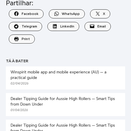
Partilhar:
Facebook
WhatsApp
X
Telegram
LinkedIn
Email
Print
TÁ À BATER
Winspirit mobile app and mobile experience (AU) — a
practical guide
02/04/2026
Dealer Tipping Guide for Aussie High Rollers — Smart Tips
from Down Under
01/04/2026
Dealer Tipping Guide for Aussie High Rollers — Smart Tips
from Down Under