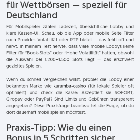
für Wettbörsen — speziell für
Deutschland
Für Mobilspieler zählen Ladezeit, übersichtliche Lobby und
klare Kassen-UI. Schau, ob die App oder mobile Seite Filter
nach Provider, Volatilität oder RTP bietet — das fehlt oft und
nervt. In meinem Test nervte, dass viele mobile Lobbys keine
Filter für “Book-Slots” oder “Hohe Volatilität” hatten, obwohl
die Auswahl bei 1.200–1.500 Slots liegt — das erschwert
gezieltes Spielen.
Wenn du schnell vergleichen willst, probier die Lobby einer
bekannten Marke wie
karamba-casino
(für lokale Spieler oft
optimiert) und check die Kasse: Akzeptiert sie SOFORT,
Giropay oder PayPal? Sind Limits und Gebühren transparent
angegeben? Diese Praxisfrage beantwortet die Frage, ob du
dort dauerhaft mobil spielen möchtest.
Praxis-Tipp: Wie du einen
Bonus in 5 Schritten sicher